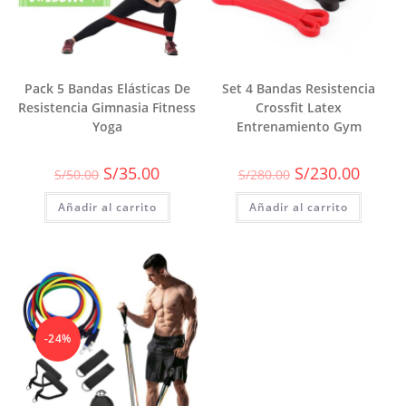
Pack 5 Bandas Elásticas De
Set 4 Bandas Resistencia
Resistencia Gimnasia Fitness
Crossfit Latex
Yoga
Entrenamiento Gym
El
El
El
El
S/
35.00
S/
230.00
S/
50.00
S/
280.00
precio
precio
precio
precio
original
actual
original
actual
Añadir al carrito
era:
es:
Añadir al carrito
era:
es:
S/50.00.
S/35.00.
S/280.00.
S/230.0
-24%