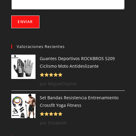
t
r
ó
n
ENVIAR
i
c
o
*
Valoraciones Recientes
Guantes Deportivos ROCKBROS S209
Ciclismo Moto Antideslizante
Valorado con
por MiguelOspina
5
de 5
Set Bandas Resistencia Entrenamiento
Crossfit Yoga Fitness
Valorado con
por Elizabeth
5
de 5