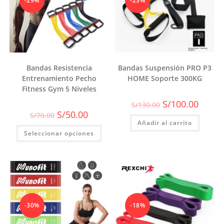
-29%
-23%
página
de
producto
Bandas Resistencia
Bandas Suspensión PRO P3
Entrenamiento Pecho
HOME Soporte 300KG
Fitness Gym 5 Niveles
El
El
S/
100.00
S/
130.00
precio
precio
El
El
S/
50.00
S/
70.00
original
actual
precio
precio
Añadir al carrito
era:
es:
original
actual
S/130.00.
S/100.0
Seleccionar opciones
era:
es:
S/70.00.
S/50.00.
-30%
-18%