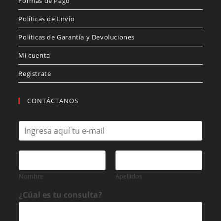
Formas de Pago
Políticas de Envío
Políticas de Garantía y Devoluciones
Mi cuenta
Registrate
CONTÁCTANOS
C
o
r
r
N
e
o
o
m
Nombre
Apellidos
e
b
l
r
¿Cúal es tu consulta?
e
e
c
*