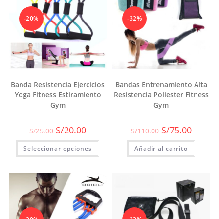
-20%
-32%
Banda Resistencia Ejercicios
Bandas Entrenamiento Alta
Yoga Fitness Estiramiento
Resistencia Poliester Fitness
Gym
Gym
El
El
El
El
S/
20.00
S/
75.00
S/
25.00
S/
110.00
precio
precio
precio
precio
original
actual
original
actual
Este
Seleccionar opciones
era:
es:
Añadir al carrito
era:
es:
producto
S/25.00.
S/20.00.
S/110.00.
S/75.00.
tiene
múltiples
variantes.
Las
opciones
se
pueden
elegir
en
la