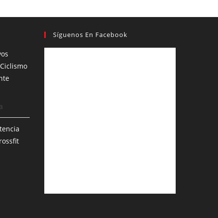
Síguenos En Facebook
vos
Ciclismo
nte
a
tencia
ossfit