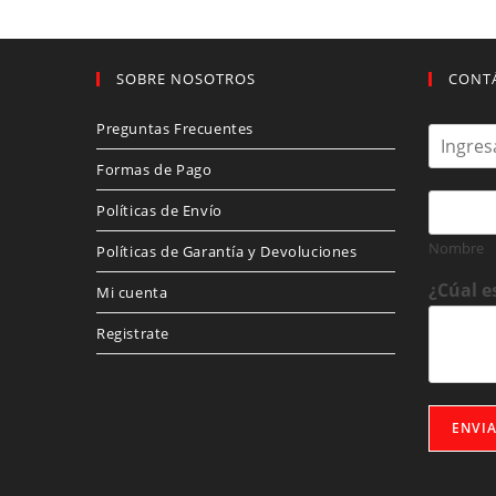
SOBRE NOSOTROS
CONT
Preguntas Frecuentes
C
o
Formas de Pago
r
r
N
Políticas de Envío
e
o
o
m
Nombre
Políticas de Garantía y Devoluciones
e
b
l
r
¿Cúal e
Mi cuenta
e
e
c
*
Registrate
t
r
ó
n
ENVI
i
c
o