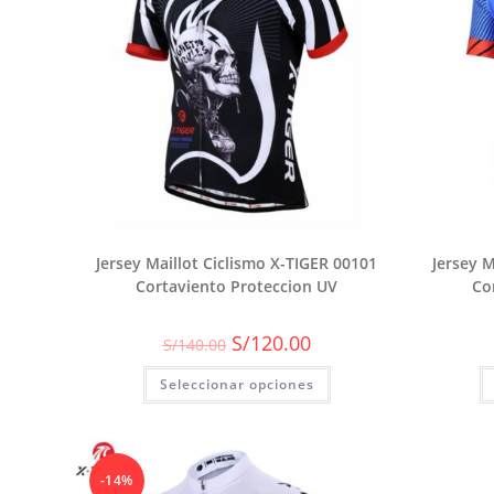
Jersey Maillot Ciclismo X-TIGER 00101
Jersey M
Cortaviento Proteccion UV
Co
El
El
S/
120.00
S/
140.00
precio
precio
original
actual
Seleccionar opciones
era:
es:
S/140.00.
S/120.00.
-14%