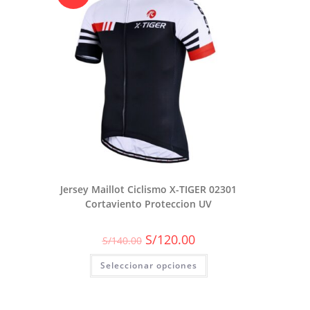
Jersey Maillot Ciclismo X-TIGER 02301
Cortaviento Proteccion UV
El
El
S/
120.00
S/
140.00
precio
precio
original
actual
Seleccionar opciones
era:
es:
S/140.00.
S/120.00.