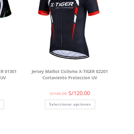
GER 01301
Jersey Maillot Ciclismo X-TIGER 02201
 UV
Cortaviento Proteccion UV
El
El
El
S/
120.00
S/
140.00
precio
precio
precio
actual
original
actual
es:
Seleccionar opciones
era:
es:
S/120.00.
S/140.00.
S/120.00.