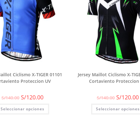
aillot Ciclismo X-TIGER 01101
Jersey Maillot Ciclismo X-TI
rtaviento Proteccion UV
Cortaviento Proteccion
El
El
El
S/
120.00
S/
120.00
S/
140.00
S/
140.00
precio
precio
precio
original
actual
original
Seleccionar opciones
era:
es:
Seleccionar opciones
era:
S/140.00.
S/120.00.
S/140.00.