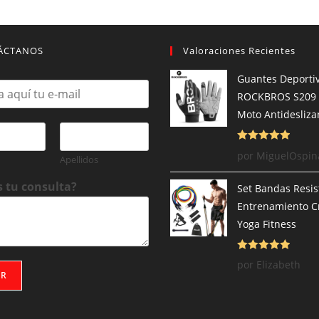
ÁCTANOS
Valoraciones Recientes
Guantes Deporti
ROCKBROS S209 
Moto Antidesliza
Valorado con
por MiguelOspin
Apellidos
5
de 5
s tu consulta?
Set Bandas Resis
Entrenamiento Cr
Yoga Fitness
Valorado con
por Elizabeth
AR
5
de 5