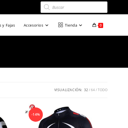
Búsqueda
de
productos
 y Fajas
Accesorios
Tienda
0
VISUALIZACIÓN:
32
64
TODO
-14%