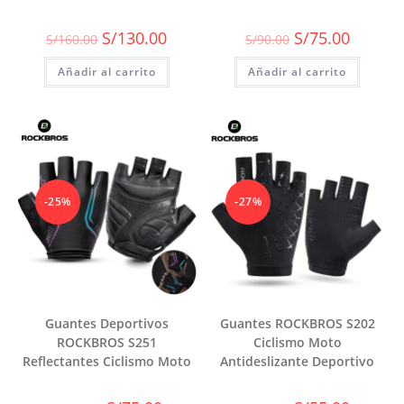
El
El
El
El
S/
130.00
S/
75.00
S/
160.00
S/
90.00
precio
precio
precio
precio
original
actual
original
actual
Añadir al carrito
era:
es:
Añadir al carrito
era:
es:
S/160.00.
S/130.00.
S/90.00.
S/75.00.
-25%
-27%
Guantes Deportivos
Guantes ROCKBROS S202
ROCKBROS S251
Ciclismo Moto
Reflectantes Ciclismo Moto
Antideslizante Deportivo