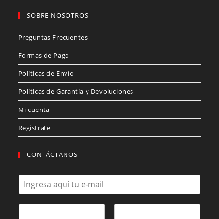
SOBRE NOSOTROS
Preguntas Frecuentes
Formas de Pago
Políticas de Envío
Políticas de Garantía y Devoluciones
Mi cuenta
Registrate
CONTÁCTANOS
C
o
r
r
N
e
o