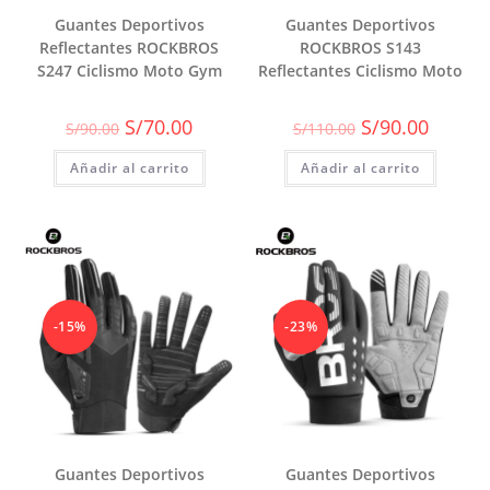
Guantes Deportivos
Guantes Deportivos
Reflectantes ROCKBROS
ROCKBROS S143
S247 Ciclismo Moto Gym
Reflectantes Ciclismo Moto
El
El
El
El
S/
70.00
S/
90.00
S/
90.00
S/
110.00
precio
precio
precio
precio
original
actual
original
actual
Añadir al carrito
era:
es:
Añadir al carrito
era:
es:
S/90.00.
S/70.00.
S/110.00.
S/90.00.
-15%
-23%
Guantes Deportivos
Guantes Deportivos