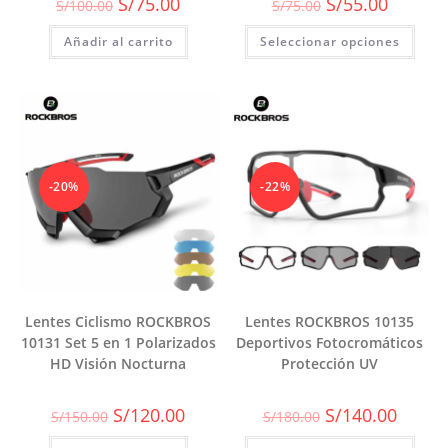
El
El
El
El
S/
75.00
S/
55.00
S/
100.00
S/
75.00
precio
precio
precio
precio
original
actual
original
actual
Añadir al carrito
era:
es:
Seleccionar opciones
era:
es:
S/100.00.
S/75.00.
S/75.00.
S/55.00.
-20%
-22%
Lentes Ciclismo ROCKBROS
Lentes ROCKBROS 10135
10131 Set 5 en 1 Polarizados
Deportivos Fotocromáticos
HD Visión Nocturna
Protección UV
El
El
El
El
S/
120.00
S/
140.00
S/
150.00
S/
180.00
precio
precio
precio
precio
original
actual
original
actual