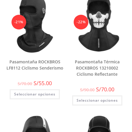
-21%
-22%
Pasamontaña ROCKBROS
Pasamontaña Térmica
LF8112 Ciclismo Senderismo
ROCKBROS 13210002
Ciclismo Reflectante
El
El
S/
55.00
S/
70.00
precio
precio
El
El
S/
70.00
S/
90.00
original
actual
precio
precio
Seleccionar opciones
era:
es:
original
actual
S/70.00.
S/55.00.
Seleccionar opciones
era:
es:
S/90.00.
S/70.00.