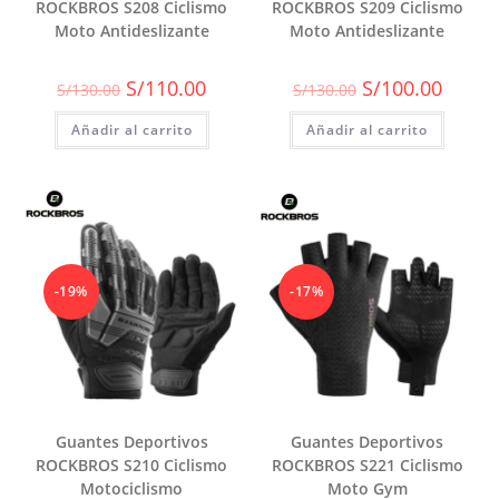
ROCKBROS S208 Ciclismo
ROCKBROS S209 Ciclismo
Moto Antideslizante
Moto Antideslizante
El
El
El
El
S/
110.00
S/
100.00
S/
130.00
S/
130.00
precio
precio
precio
precio
original
actual
original
actual
Añadir al carrito
era:
es:
Añadir al carrito
era:
es:
S/130.00.
S/110.00.
S/130.00.
S/100.0
-19%
-17%
Guantes Deportivos
Guantes Deportivos
ROCKBROS S210 Ciclismo
ROCKBROS S221 Ciclismo
Motociclismo
Moto Gym