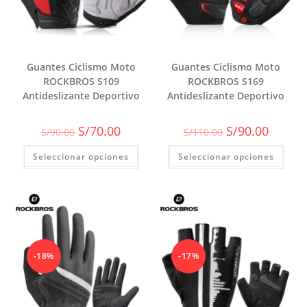
Guantes Ciclismo Moto
Guantes Ciclismo Moto
ROCKBROS S109
ROCKBROS S169
Antideslizante Deportivo
Antideslizante Deportivo
El
El
El
El
S/
70.00
S/
90.00
S/
90.00
S/
110.00
precio
precio
precio
precio
original
actual
original
actual
Seleccionar opciones
era:
es:
Seleccionar opciones
era:
es:
S/90.00.
S/70.00.
S/110.00.
S/90.00.
-18%
-17%