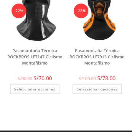
-22%
-22%
Pasamontaña Térmica
Pasamontaña Térmica
ROCKBROS LF7147 Ciclismo
ROCKBROS LF7913 Ciclismo
Montañismo
Montañismo
El
El
El
El
S/
70.00
S/
78.00
S/
90.00
S/
100.00
precio
precio
precio
precio
original
actual
original
actual
Seleccionar opciones
era:
es:
Seleccionar opciones
era:
es:
S/90.00.
S/70.00.
S/100.00.
S/78.00.