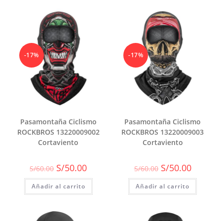
-17%
-17%
Pasamontaña Ciclismo
Pasamontaña Ciclismo
ROCKBROS 13220009002
ROCKBROS 13220009003
Cortaviento
Cortaviento
El
El
El
El
S/
50.00
S/
50.00
S/
60.00
S/
60.00
precio
precio
precio
precio
original
actual
original
actual
Añadir al carrito
era:
es:
Añadir al carrito
era:
es:
S/60.00.
S/50.00.
S/60.00.
S/50.00.