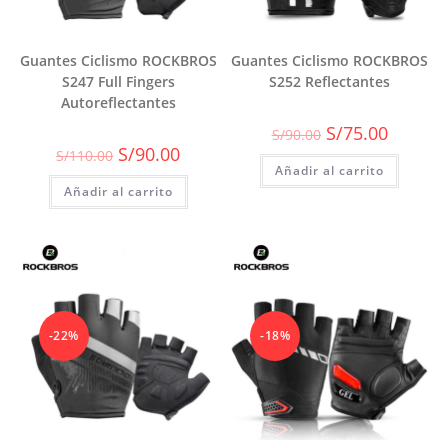
Guantes Ciclismo ROCKBROS
Guantes Ciclismo ROCKBROS
S247 Full Fingers
S252 Reflectantes
Autoreflectantes
El
El
S/
75.00
S/
90.00
precio
precio
El
El
S/
90.00
S/
110.00
original
actual
precio
precio
Añadir al carrito
era:
es:
original
actual
S/90.00.
S/75.00.
Añadir al carrito
era:
es:
S/110.00.
S/90.00.
-22%
-18%